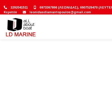
2292041511
6973367866 (ΛΕΩΝΙΔΑΣ), 6907529470 (ΛΕΥΤΕ
Κερατέα
leonidasdiamantopoulos@gmail.com