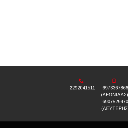
2292041511
697336786
(ΛΕΩΝΙΔΑΣ)
690752947
(ΛΕΥΤΕΡΗΣ