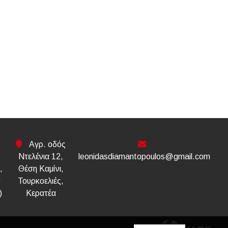
Αγρ. οδός
6
Ντελένια 12,
leonidasdiamantopoulos@gmail.com
,
Θέση Καμίνι,
0
Τουρκοελιές,
)
Κερατέα