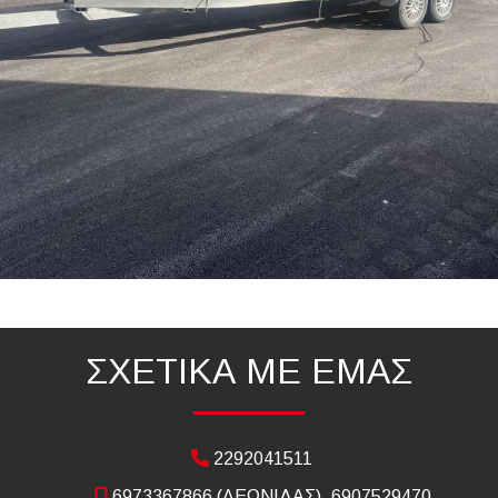
ΣΧΕΤΙΚΑ ΜΕ ΕΜΑΣ
2292041511
6973367866 (ΛΕΩΝΙΔΑΣ), 6907529470