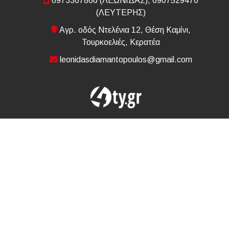
6973367866 (ΛΕΩΝΙΔΑΣ), 6907529470
(ΛΕΥΤΕΡΗΣ)
Αγρ. οδός Ντελένια 12, Θέση Καμίνι,
Τουρκοελιές, Κερατέα
leonidasdiamantopoulos@gmail.com