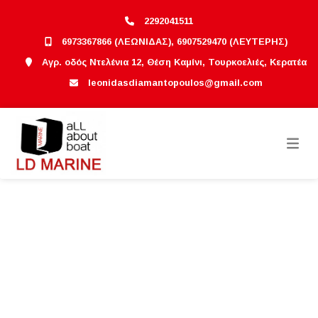
2292041511
6973367866 (ΛΕΩΝΙΔΑΣ), 6907529470 (ΛΕΥΤΕΡΗΣ)
Αγρ. οδός Ντελένια 12, Θέση Καμίνι, Τουρκοελιές, Κερατέα
leonidasdiamantopoulos@gmail.com