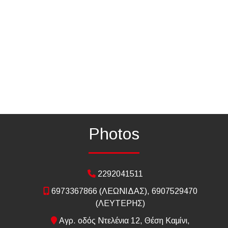
Photos
2292041511
6973367866 (ΛΕΩΝΙΔΑΣ), 6907529470
(ΛΕΥΤΕΡΗΣ)
Αγρ. οδός Ντελένια 12, Θέση Καμίνι,