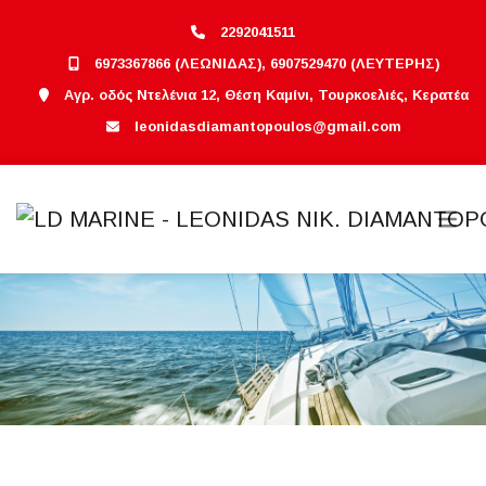
2292041511
6973367866 (ΛΕΩΝΙΔΑΣ), 6907529470 (ΛΕΥΤΕΡΗΣ)
Αγρ. οδός Ντελένια 12, Θέση Καμίνι, Τουρκοελιές, Κερατέα
leonidasdiamantopoulos@gmail.com